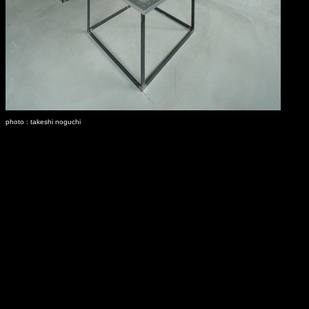
photo : takeshi noguchi