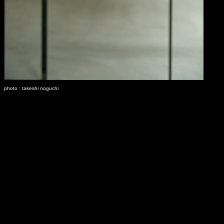
photo : takeshi noguchi