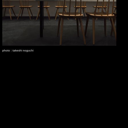
photo : takeshi noguchi